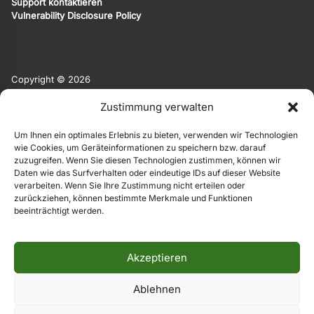
Support kontaktieren
Vulnerability Disclosure Policy
Copyright © 2026
Appterix ist eine Marke von EgoMind.
Zustimmung verwalten
EgoMind
|
Privacy Policy
|
Impressum
Um Ihnen ein optimales Erlebnis zu bieten, verwenden wir Technologien
Die Originalsprache der Website ist Deutsch. Weitere Sprachen
wie Cookies, um Geräteinformationen zu speichern bzw. darauf
werden automatisiert und KI-basiert angeboten. Hierauf
zuzugreifen. Wenn Sie diesen Technologien zustimmen, können wir
übernehmen wir keine Gewähr.
Daten wie das Surfverhalten oder eindeutige IDs auf dieser Website
verarbeiten. Wenn Sie Ihre Zustimmung nicht erteilen oder
zurückziehen, können bestimmte Merkmale und Funktionen
beeinträchtigt werden.
Akzeptieren
Ablehnen
© 2026
Appterix
- Powered by EgoMind.