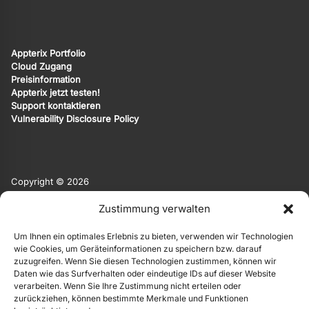
Appterix Portfolio
Cloud Zugang
Preisinformation
Appterix jetzt testen!
Support kontaktieren
Vulnerability Disclosure Policy
Copyright © 2026
Appterix ist eine Marke von EgoMind.
Zustimmung verwalten
EgoMind
|
Privacy Policy
|
Impressum
Um Ihnen ein optimales Erlebnis zu bieten, verwenden wir Technologien
Die Originalsprache der Website ist Deutsch. Weitere Sprachen
wie Cookies, um Geräteinformationen zu speichern bzw. darauf
werden automatisiert und KI-basiert angeboten. Hierauf
zuzugreifen. Wenn Sie diesen Technologien zustimmen, können wir
übernehmen wir keine Gewähr.
Daten wie das Surfverhalten oder eindeutige IDs auf dieser Website
verarbeiten. Wenn Sie Ihre Zustimmung nicht erteilen oder
zurückziehen, können bestimmte Merkmale und Funktionen