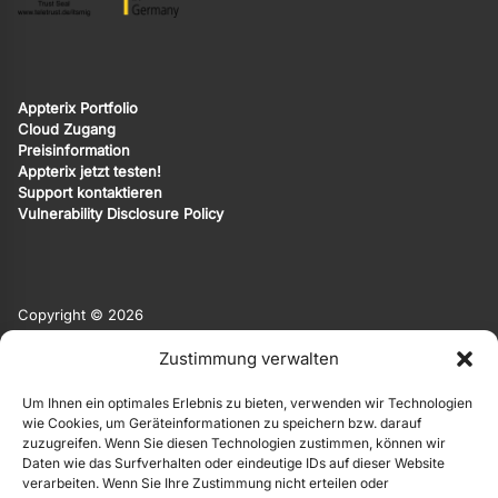
Appterix Portfolio
Cloud Zugang
Preisinformation
Appterix jetzt testen!
Support kontaktieren
Vulnerability Disclosure Policy
Copyright © 2026
Appterix ist eine Marke von EgoMind.
Zustimmung verwalten
EgoMind
|
Privacy Policy
|
Impressum
Um Ihnen ein optimales Erlebnis zu bieten, verwenden wir Technologien
Die Originalsprache der Website ist Deutsch. Weitere Sprachen
wie Cookies, um Geräteinformationen zu speichern bzw. darauf
werden automatisiert und KI-basiert angeboten. Hierauf
zuzugreifen. Wenn Sie diesen Technologien zustimmen, können wir
übernehmen wir keine Gewähr.
Daten wie das Surfverhalten oder eindeutige IDs auf dieser Website
verarbeiten. Wenn Sie Ihre Zustimmung nicht erteilen oder