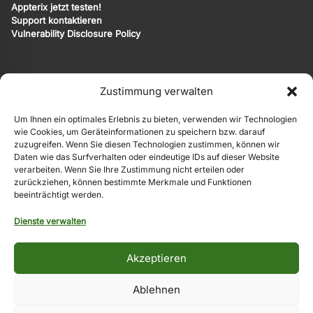
Appterix jetzt testen!
Support kontaktieren
Vulnerability Disclosure Policy
Zustimmung verwalten
Copyright © 2026
Appterix ist eine Marke von EgoMind.
Um Ihnen ein optimales Erlebnis zu bieten, verwenden wir Technologien
wie Cookies, um Geräteinformationen zu speichern bzw. darauf
EgoMind
|
Privacy Policy
|
Impressum
zuzugreifen. Wenn Sie diesen Technologien zustimmen, können wir
Daten wie das Surfverhalten oder eindeutige IDs auf dieser Website
Die Originalsprache der Website ist Deutsch. Weitere Sprachen
verarbeiten. Wenn Sie Ihre Zustimmung nicht erteilen oder
werden automatisiert und KI-basiert angeboten. Hierauf
zurückziehen, können bestimmte Merkmale und Funktionen
übernehmen wir keine Gewähr.
beeinträchtigt werden.
Dienste verwalten
Akzeptieren
Ablehnen