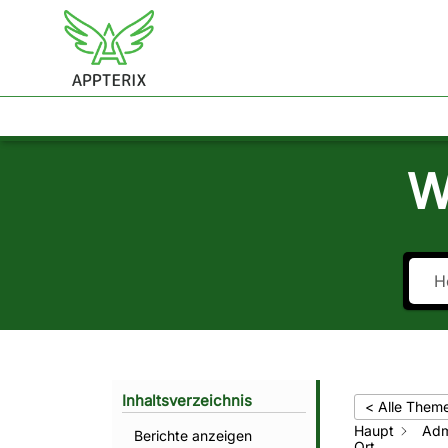
APPTERIX
LÖSUNGEN
HELP CENTER
KON
W
Inhaltsverzeichnis
< Alle Them
Haupt
Adm
Berichte anzeigen
Ort