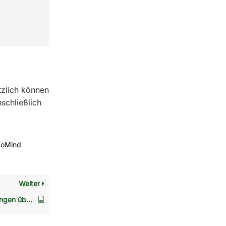
tzlich können
schließlich
goMind
Weiter
Archiv: Benachrichtigungen über gesperrte Anwendungen & YubiKey Verwendung