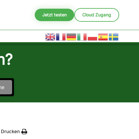
Jetzt testen
Cloud Zugang
n?
he
Drucken