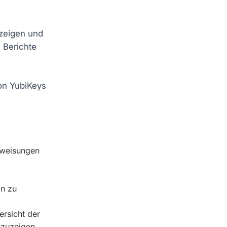
uzeigen und
 Berichte
von YubiKeys
uweisungen
on zu
ersicht der
nzuzeigen,