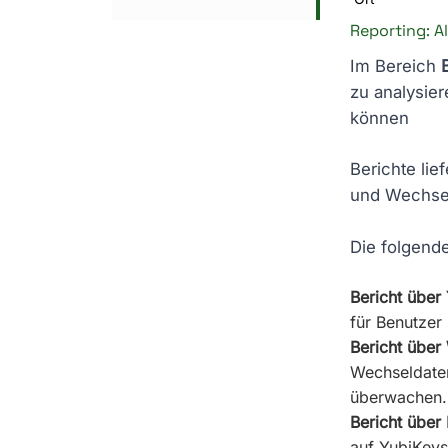
Reporting: A
Im Bereich
zu analysier
können
Berichte lie
und Wechsel
Die folgend
Bericht übe
für Benutzer
Bericht über
Wechseldaten
überwachen.
Bericht übe
auf YubiKeys