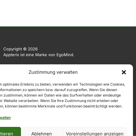
Copyright © 2026
Appterix ist eine Marke von EgoMind.
EgoMind
|
Privacy Policy
|
Impressum
Zustimmung verwalten
Die Originalsprache der Website ist Deutsch. Weitere
Sprachen werden automatisiert und KI-basiert angeboten.
n optimales Erlebnis zu bieten, verwenden wir Technologien wie Cookies,
Hierauf übernehmen wir keine Gewähr.
formationen zu speichern bzw. darauf zuzugreifen. Wenn Sie diesen
n zustimmen, können wir Daten wie das Surfverhalten oder eindeutige
ser Website verarbeiten. Wenn Sie Ihre Zustimmung nicht erteilen oder
n, können bestimmte Merkmale und Funktionen beeinträchtigt werden.
walten
tieren
Ablehnen
Voreinstellungen anzeigen