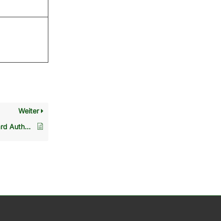
Weiter
Anbindung YubiKey Card Authentication (CCID) an MS AD Zertifikatsdienste (AD CS)