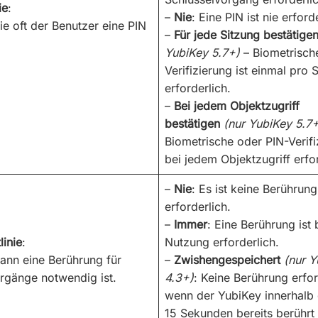
ie
:
–
Nie
: Eine PIN ist nie erford
ie oft der Benutzer eine PIN
–
Für jede Sitzung bestätige
YubiKey 5.7+)
– Biometrisch
Verifizierung ist einmal pro 
erforderlich.
–
Bei jedem Objektzugriff
bestätigen
(nur YubiKey 5.7
Biometrische oder PIN-Verifi
bei jedem Objektzugriff erfor
–
Nie
: Es ist keine Berührung
erforderlich.
–
Immer
: Eine Berührung ist 
linie
:
Nutzung erforderlich.
wann eine Berührung für
–
Zwishengespeichert
(nur Y
rgänge notwendig ist.
4.3+)
: Keine Berührung erfor
wenn der YubiKey innerhalb 
15 Sekunden bereits berührt