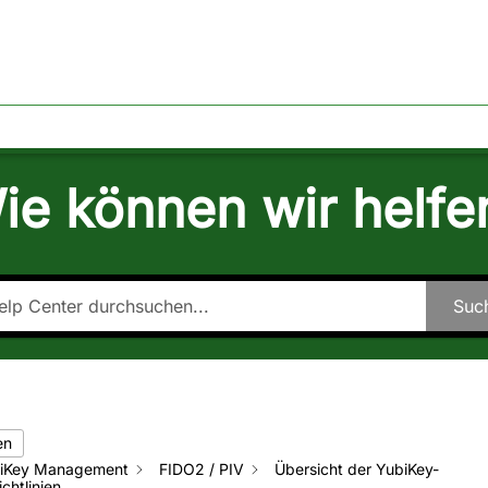
TAKT
ÜBER EGOMIND
ie können wir helfe
Suc
en
iKey Management
FIDO2 / PIV
Übersicht der YubiKey-
chtlinien