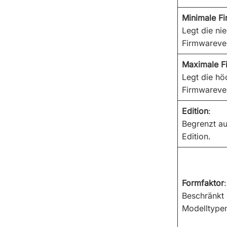
Minimale F
Legt die nie
Firmwarever
Maximale F
Legt die hö
Firmwarever
Edition
:
Begrenzt au
Edition.
Formfaktor
:
Beschränkt 
Modelltype