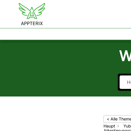
APPTERIX
LÖSUNGEN
HELP CENTER
KON
W
< Alle Them
Haupt
Yub
Attestierungsri