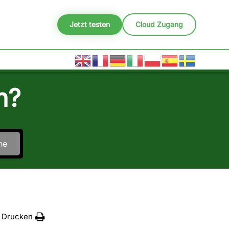
Jetzt testen
Cloud Zugang
n?
he
Drucken