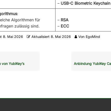
–
USB-C Biometric Keychain
gorithmus
:
welche Algorithmen für
–
RSA
nfragen zulässig sind.
–
ECC
ht
8. Mai 2026
Aktualisiert
8. Mai 2026
Von
EgoMind
n von YubiKey’s