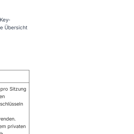
iKey-
se Übersicht
l pro Sitzung
ten
schlüsseln
wenden.
dem privaten
h.