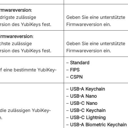
irmwareversion
:
drigste zulässige
Geben Sie eine unterstützte
sion des YubiKeys fest.
Firmwareversion ein.
irmwareversion
:
chste zulässige
Geben Sie eine unterstützte
sion des YubiKeys fest.
Firmwareversion ein.
–
Standard
f eine bestimmte YubiKey-
–
FIPS
–
CSPN
–
USB-A Keychain
–
USB-A Nano
–
USB-C Nano
die zulässigen YubiKey-
–
USB-C Keychain
n.
–
USB-C Lightning
–
USB-A Biometric Keychain