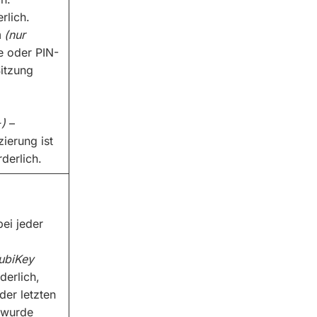
erlich.
n
(nur
e oder PIN-
Sitzung
+)
–
zierung ist
derlich.
bei jeder
ubiKey
derlich,
der letzten
 wurde