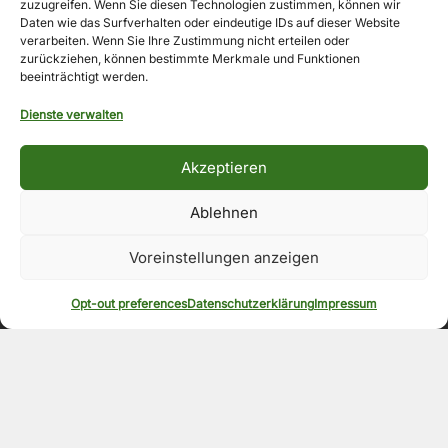
zuzugreifen. Wenn Sie diesen Technologien zustimmen, können wir
Daten wie das Surfverhalten oder eindeutige IDs auf dieser Website
verarbeiten. Wenn Sie Ihre Zustimmung nicht erteilen oder
zurückziehen, können bestimmte Merkmale und Funktionen
beeinträchtigt werden.
Copyright © 2026
Appterix ist eine Marke von EgoMind.
Dienste verwalten
EgoMind
|
Privacy Policy
|
Impressum
Akzeptieren
Die Originalsprache der Website ist Deutsch. Weitere Sprachen
werden automatisiert und KI-basiert angeboten. Hierauf
Ablehnen
übernehmen wir keine Gewähr.
Voreinstellungen anzeigen
Opt-out preferences
Datenschutzerklärung
Impressum
© 2026
Appterix
- Powered by EgoMind.