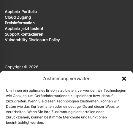
Appterix Portfolio
Cloud Zugang
Preisinformation
Appterix jetzt testen!
Support kontaktieren
Vulnerability Disclosure Policy
Copyright © 2026
Appterix ist eine Marke von EgoMind.
Zustimmung verwalten
EgoMind
|
Privacy Policy
|
Impressum
Um Ihnen ein optimales Erlebnis zu bieten, verwenden wir Technologien
Die Originalsprache der Website ist Deutsch. Weitere Sprachen
wie Cookies, um Geräteinformationen zu speichern bzw. darauf
werden automatisiert und KI-basiert angeboten. Hierauf
zuzugreifen. Wenn Sie diesen Technologien zustimmen, können wir
übernehmen wir keine Gewähr.
Daten wie das Surfverhalten oder eindeutige IDs auf dieser Website
verarbeiten. Wenn Sie Ihre Zustimmung nicht erteilen oder
zurückziehen, können bestimmte Merkmale und Funktionen
beeinträchtigt werden.