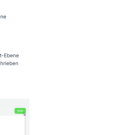
ene
ot-Ebene
chrieben