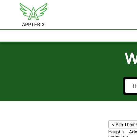
APPTERIX
LÖSUNGEN
HELP CENTER
KON
W
< Alle Them
Haupt
Adm
verwalten