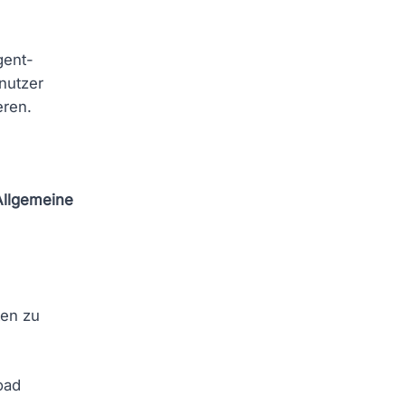
gent-
nutzer
eren.
Allgemeine
ten zu
oad