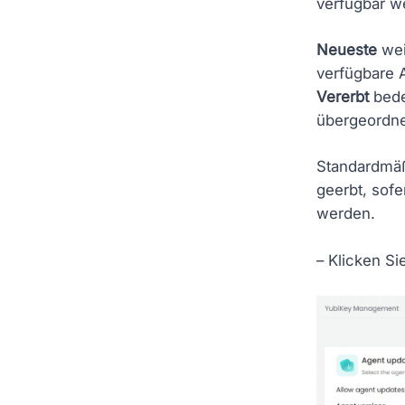
verfügbar w
Neueste
wei
verfügbare 
Vererbt
bede
übergeordn
Standardmäß
geerbt, sofe
werden.
– Klicken Si