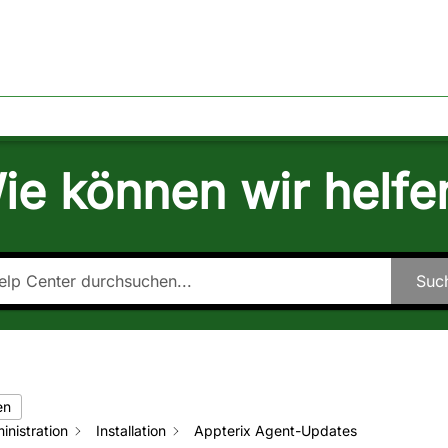
TAKT
ÜBER EGOMIND
ie können wir helfe
Suc
en
inistration
Installation
Appterix Agent-Updates