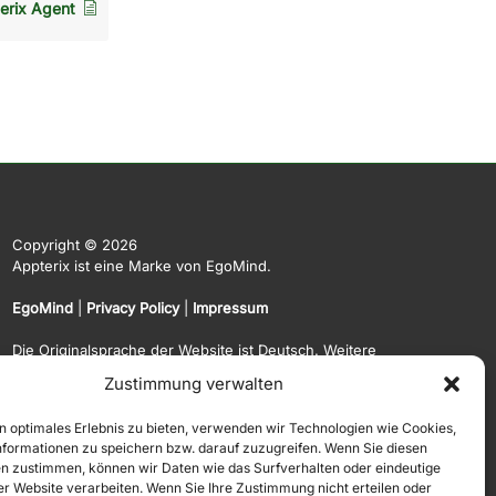
terix Agent
Copyright © 2026
Appterix ist eine Marke von EgoMind.
EgoMind
|
Privacy Policy
|
Impressum
Die Originalsprache der Website ist Deutsch. Weitere
Sprachen werden automatisiert und KI-basiert angeboten.
Zustimmung verwalten
Hierauf übernehmen wir keine Gewähr.
n optimales Erlebnis zu bieten, verwenden wir Technologien wie Cookies,
formationen zu speichern bzw. darauf zuzugreifen. Wenn Sie diesen
n zustimmen, können wir Daten wie das Surfverhalten oder eindeutige
ser Website verarbeiten. Wenn Sie Ihre Zustimmung nicht erteilen oder