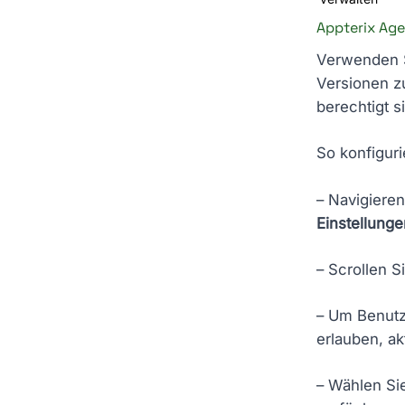
Appterix Ag
Verwenden S
Versionen z
berechtigt s
So konfigur
– Navigieren
Einstellunge
– Scrollen 
– Um Benutz
erlauben, ak
– Wählen Si