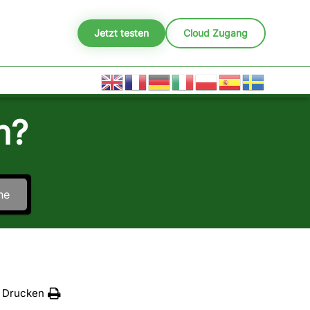
Jetzt testen
Cloud Zugang
n?
he
Drucken