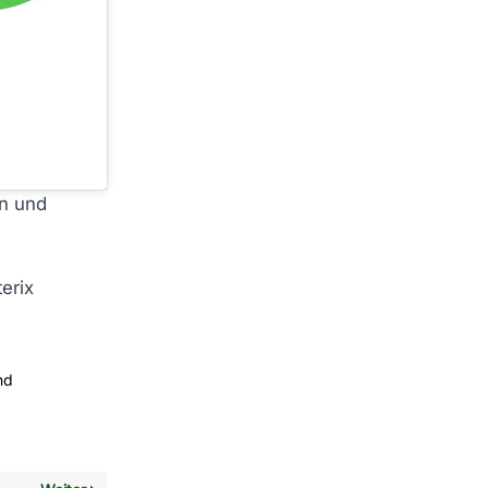
en und
erix
nd