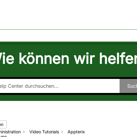
TAKT
ÜBER EGOMIND
ie können wir helfe
Suc
en
inistration
Video Tutorials
Appterix
tung