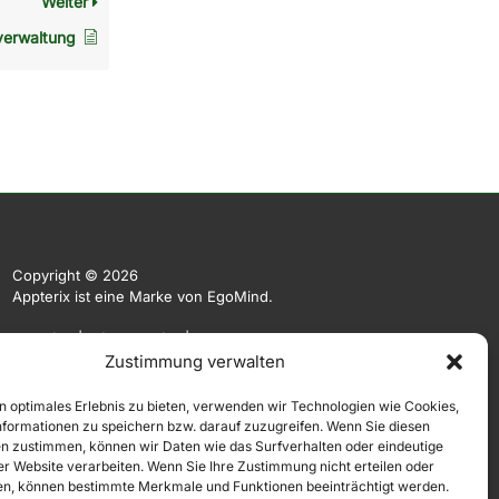
Weiter
verwaltung
Copyright © 2026
Appterix ist eine Marke von EgoMind.
EgoMind
|
Privacy Policy
|
Impressum
Zustimmung verwalten
Die Originalsprache der Website ist Deutsch. Weitere
Sprachen werden automatisiert und KI-basiert angeboten.
n optimales Erlebnis zu bieten, verwenden wir Technologien wie Cookies,
Hierauf übernehmen wir keine Gewähr.
formationen zu speichern bzw. darauf zuzugreifen. Wenn Sie diesen
n zustimmen, können wir Daten wie das Surfverhalten oder eindeutige
ser Website verarbeiten. Wenn Sie Ihre Zustimmung nicht erteilen oder
n, können bestimmte Merkmale und Funktionen beeinträchtigt werden.