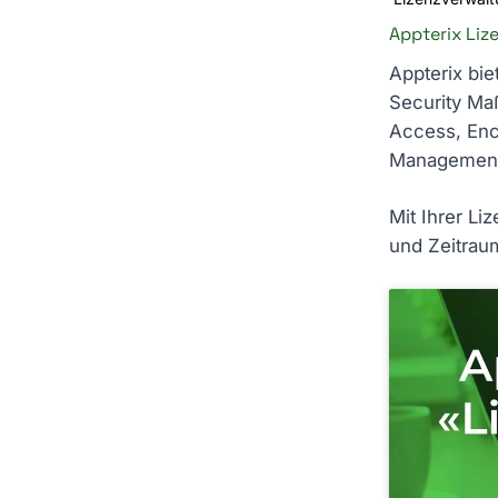
Appterix Liz
Appterix bi
Security Ma
Access, Enc
Management 
Mit Ihrer Li
und Zeitrau