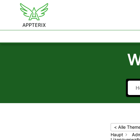
APPTERIX
LÖSUNGEN
HELP CENTER
KON
W
< Alle Them
Haupt
Adm
Lizenzverwal