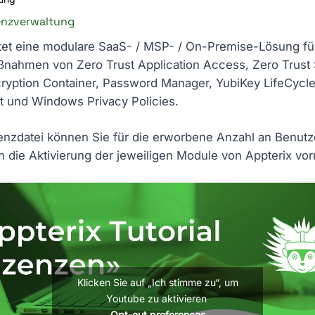
enzverwaltung
etet eine modulare SaaS- / MSP- / On-Premise-Lösung für
ßnahmen von Zero Trust Application Access, Zero Trust
ryption Container, Password Manager, YubiKey LifeCycl
und Windows Privacy Policies.
zenzdatei können Sie für die erworbene Anzahl an Benutz
m die Aktivierung der jeweiligen Module von Appterix v
Klicken Sie auf „Ich stimme zu“, um
Youtube zu aktivieren
Opt-out preferences