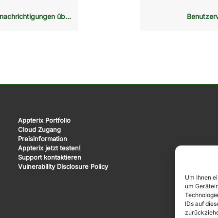
en über gesperrte Anwendungen & YubiKey Verwendung
Benutzer
Appterix Portfolio
Cloud Zugang
Preisinformation
Appterix jetzt testen!
Support kontaktieren
Vulnerability Disclosure Policy
Um Ihnen ei
um Gerätein
Technologie
IDs auf die
zurückziehe