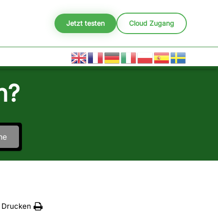
Jetzt testen
Cloud Zugang
n?
he
Drucken