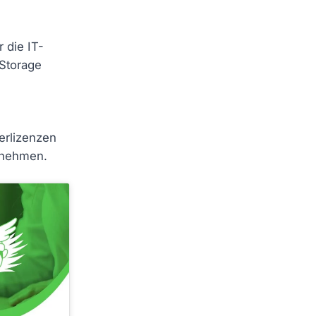
 die IT-
 Storage
e
erlizenzen
ornehmen.