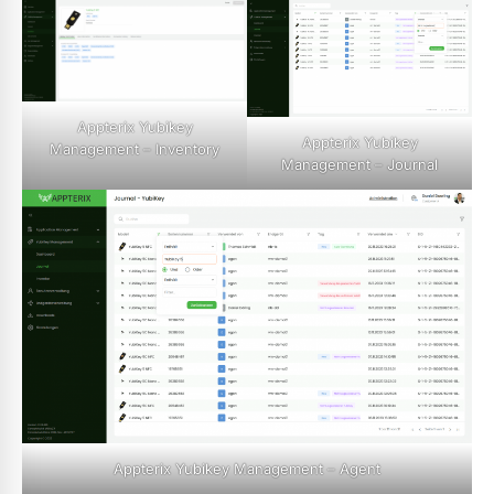
Appterix Yubikey
Appterix Yubikey
Management – Inventory
Management – Journal
Appterix Yubikey Management – Agent